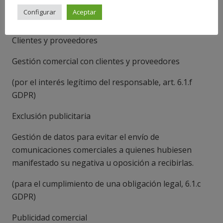
Configurar
Aceptar
(
por el consentimiento del interesado, 6.1.a GDPR
)
Clientes y proveedores
Gestión comercial con clientes y proveedores
(
por el interés legítimo del responsable, art. 6.1.f
GDPR
)
Exclusión publicitaria
Gestión de datos para evitar el envío de
comunicaciones comerciales a quienes hubiesen
manifestado su negativa u oposición a recibirlas.
(
para el cumplimiento de una obligación legal, 6.1.c
GDPR
)
Publicidad comercial