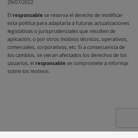
29/07/2022
El
responsable
se reserva el derecho de modificar
esta política para adaptarla a futuras actualizaciones
legislativas o jurisprudenciales que resulten de
aplicación, o por otros motivos técnicos, operativos,
comerciales, corporativos, etc. Si a consecuencia de
los cambios, se vieran afectados los derechos de los
usuarios, el
responsable
se compromete a informar
sobre los motivos.