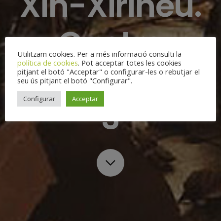
Xin-Xirineu.
Centre
Utilitzam cookies. Per a més informació consulti la
política de cookies
. Pot acceptar totes les cookies
educatiu 0-
pitjant el botó "Acceptar" o configurar-les o rebutjar el
seu ús pitjant el botó "Configurar".
Configurar
Acceptar
3