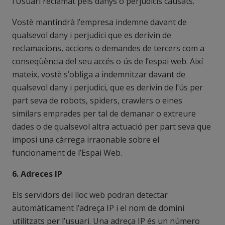
l’Usuari reclamat pels danys o perjudicis causats.
Vostè mantindrà l’empresa indemne davant de
qualsevol dany i perjudici que es derivin de
reclamacions, accions o demandes de tercers com a
conseqüència del seu accés o ús de l’espai web. Així
mateix, vostè s’obliga a indemnitzar davant de
qualsevol dany i perjudici, que es derivin de l’ús per
part seva de robots, spiders, crawlers o eines
similars emprades per tal de demanar o extreure
dades o de qualsevol altra actuació per part seva que
imposi una càrrega irraonable sobre el
funcionament de l’Espai Web.
6. Adreces IP
Els servidors del lloc web podran detectar
automàticament l’adreça IP i el nom de domini
utilitzats per l’usuari. Una adreça IP és un número