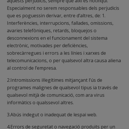
aquests perjudicis, sempre que així es notifiqui.
Especialment no serem responsables dels perjudicis
que es poguessin derivar, entre d’altres, de: 1.
Interferències, interrupcions, fallades, omissions,
avaries telefòniques, retards, bloquejos o
desconnexions en el funcionament del sistema
electrònic, motivades per deficiències,
sobrecàrregues i errors a les línies i xarxes de
telecomunicacions, o per qualsevol altra causa aliena
al control de l’empresa.
2.Intromissions il·legítimes mitjançant l’ús de
programes malignes de qualsevol tipus ia través de
qualsevol mitjà de comunicació, com ara virus
informàtics o qualssevol altres.
3.Abús indegut o inadequat de lespai web.
4.Errors de seguretat o navegació produïts per un