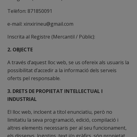
Telèfon: 871850091
e-mail: xinxirineu@gmail.com
Inscrita al Registre (Mercantil / Públic):
2. OBJECTE
A través d’aquest lloc web, se us ofereix als usuaris la
possibilitat d’accedir a la informació dels serveis
oferts pel responsable.
3. DRETS DE PROPIETAT INTEL·LECTUAL I
INDUSTRIAL
El lloc web, incloent a títol enunciatiu, però no
limitatiu la seva programació, edició, compilació i
altres elements necessaris per al seu funcionament,
els dissenys, logotips, text i/o gràfics, són propietat